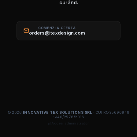
curând.
COMENZI & OFERTĂ
orders@itexdesign.com
© 2026
INNOVATIVE TEX SOLUTIONS SRL
· CUI RO35690949
· J40/2576/2016
Acces administrator