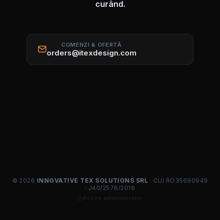
curând.
COMENZI & OFERTĂ
orders@itexdesign.com
© 2026
INNOVATIVE TEX SOLUTIONS SRL
· CUI RO35690949
· J40/2576/2016
Acces administrator