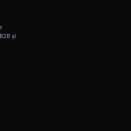
e
 B2B și