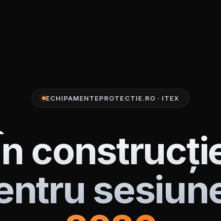
ECHIPAMENTEPROTECTIE.RO · ITEX
În construcți
entru sesiun