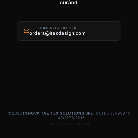
curând.
COMENZI & OFERTĂ
orders@itexdesign.com
© 2026
INNOVATIVE TEX SOLUTIONS SRL
· CUI RO35690949
· J40/2576/2016
Acces administrator