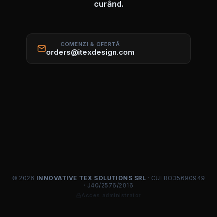
curând.
COMENZI & OFERTĂ
orders@itexdesign.com
© 2026
INNOVATIVE TEX SOLUTIONS SRL
· CUI RO35690949
· J40/2576/2016
Acces administrator