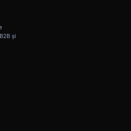
e
 B2B și