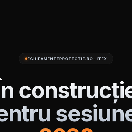
ECHIPAMENTEPROTECTIE.RO · ITEX
În construcți
entru sesiun