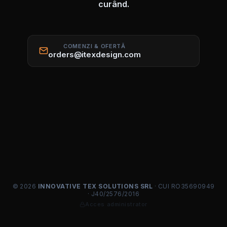
curând.
COMENZI & OFERTĂ
orders@itexdesign.com
© 2026
INNOVATIVE TEX SOLUTIONS SRL
· CUI RO35690949
· J40/2576/2016
Acces administrator