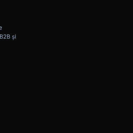
e
 B2B și