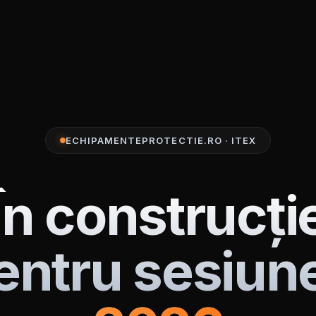
ECHIPAMENTEPROTECTIE.RO · ITEX
În construcți
entru sesiun