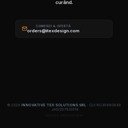
curând.
COMENZI & OFERTĂ
orders@itexdesign.com
© 2026
INNOVATIVE TEX SOLUTIONS SRL
· CUI RO35690949
· J40/2576/2016
Acces administrator