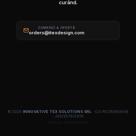
curând.
COMENZI & OFERTĂ
orders@itexdesign.com
© 2026
INNOVATIVE TEX SOLUTIONS SRL
· CUI RO35690949
· J40/2576/2016
Acces administrator